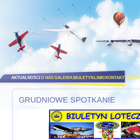
AKTUALNOŚCI
O NAS
GALERIA
BIULETYN
LINKI
KONTAKT
POBIE
GRUDNIOWE SPOTKANIE