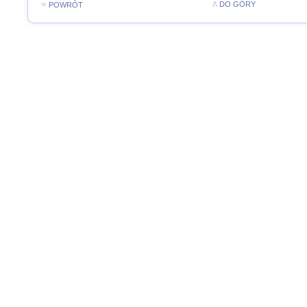
«
Λ
DO GÓRY
POWRÓT