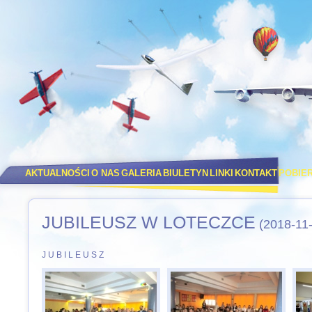
AKTUALNOŚCI
O NAS
GALERIA
BIULETYN
LINKI
KONTAKT
POBIE
JUBILEUSZ W LOTECZCE
(2018-11-
J U B I L E U S Z