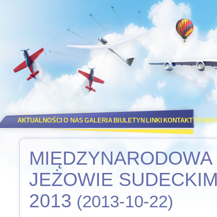
AKTUALNOŚCI
O NAS
GALERIA
BIULETYN
LINKI
KONTAKT
POBIE
MIĘDZYNARODOWA 
JEŻOWIE SUDECKIM 
2013
(2013-10-22)