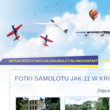
AKTUALNOŚCI
O NAS
GALERIA
BIULETYN
LINKI
KONTAKT
POBIE
FOTKI SAMOLOTU JAK 11 W K
Zdjęci