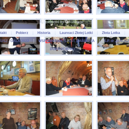
powered by CMSMirage
takt
Pobierz
Historia
Laureaci Złotej Lotki
Złota Lotka
USZ - GALA 2022
WSPOMNIENIE Ś.P. ST. BABIARZA
Ś.P. dr JANU
DOBROCIŃSKI