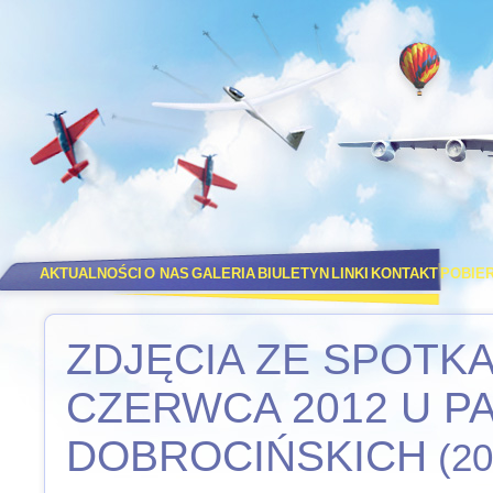
AKTUALNOŚCI
O NAS
GALERIA
BIULETYN
LINKI
KONTAKT
POBIE
ZDJĘCIA ZE SPOTKA
CZERWCA 2012 U P
DOBROCIŃSKICH
(20