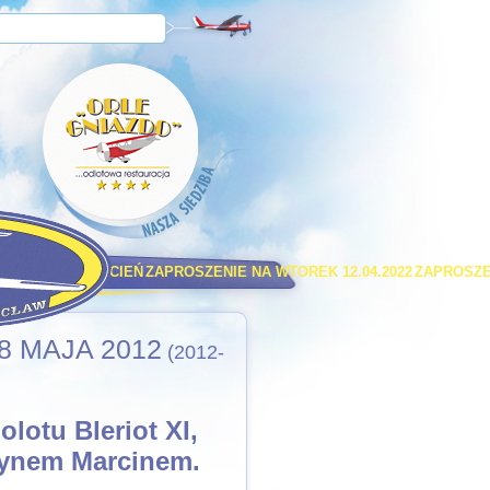
ICE
TELE - KWIECIEŃ
ZAPROSZENIE NA WTOREK 12.04.2022
ZAPROSZEN
8 MAJA 2012
(2012-
olotu Bleriot XI,
synem Marcinem.