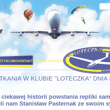
LETYN
LINKI
KONTAKT
POBIERZ
HISTORIA
PORT LOTNICZY STRACHOW
TKANIA W KLUBIE "LOTECZKA" DNIA 
ciekawej historii powstania repliki sam
eli nam Stanisław Pasternak ze swoim 