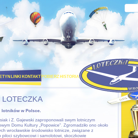
LETYN
LINKI
KONTAKT
POBIERZ
HISTORIA
PORT LOTNICZY STRACHOW
 LOTECZKA
b lotników w Polsce.
siak i Z. Gajewski zaproponowali swym lotniczym
lowym Domu Kultury „Popowice”. Zgromadziło ono około
ych wrocławskie środowisko lotnicze, związane z
 piloci szybowcowi i samolotowi, skoczkowie