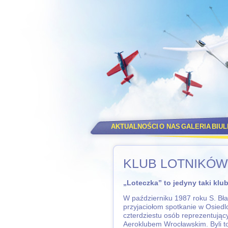
AKTUALNOŚCI
O NAS
GALERIA
BIU
KLUB LOTNIKÓW
„Loteczka” to jedyny taki klu
W październiku 1987 roku S. Bła
przyjaciołom spotkanie w Osied
czterdziestu osób reprezentując
Aeroklubem Wrocławskim. Byli to