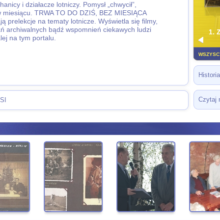
nicy i działacze lotniczy. Pomysł „chwycił”,
 w miesiącu. TRWA TO DO DZIŚ, BEZ MIESIĄCA
prelekcje na tematy lotnicze. Wyświetla się filmy,
ań archiwalnych bądź wspomnień ciekawych ludzi
1. 
lej na tym portalu.
WSZYSCY
Histori
Czytaj 
SI