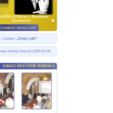
ZŁOTA LOTKA nr 1 Stanisław
Szomański
 LAUREACI “ZŁOTEJ LOTKI”
a i Laureaci
„Złotej Lotki”
nowy biuletyn loteczki (2005-03-16)
»
ZOBACZ WSZYSTKIE ZDJĘCIA